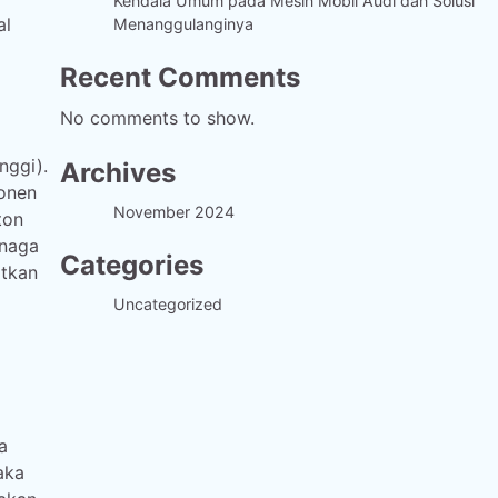
Kendala Umum pada Mesin Mobil Audi dan Solusi
al
Menanggulanginya
Recent Comments
No comments to show.
nggi).
Archives
ponen
November 2024
ton
enaga
Categories
atkan
Uncategorized
a
aka