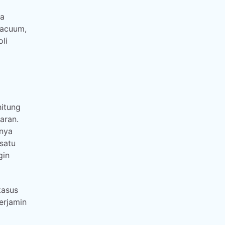
ra
vacuum,
li
hitung
aran.
nya
satu
gin
kasus
erjamin