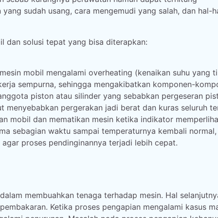
n yang sudah usang, cara mengemudi yang salah, dan hal-h
dan solusi tepat yang bisa diterapkan:
n mesin mobil mengalami overheating (kenaikan suhu yang ti
 bekerja sempurna, sehingga mengakibatkan komponen-kom
nggota piston atau silinder yang sebabkan pergeseran pis
but menyebabkan pergerakan jadi berat dan kuras seluruh t
an mobil dan mematikan mesin ketika indikator memperlih
elama sebagian waktu sampai temperaturnya kembali normal,
gar proses pendinginannya terjadi lebih cepat.
idalam membuahkan tenaga terhadap mesin. Hal selanjutny
s pembakaran. Ketika proses pengapian mengalami kasus m