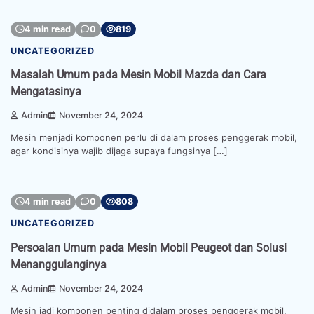
4 min read
0
819
UNCATEGORIZED
Masalah Umum pada Mesin Mobil Mazda dan Cara
Mengatasinya
Admin
November 24, 2024
Mesin menjadi komponen perlu di dalam proses penggerak mobil,
agar kondisinya wajib dijaga supaya fungsinya […]
4 min read
0
808
UNCATEGORIZED
Persoalan Umum pada Mesin Mobil Peugeot dan Solusi
Menanggulanginya
Admin
November 24, 2024
Mesin jadi komponen penting didalam proses penggerak mobil,