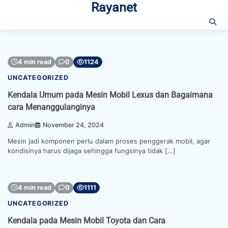
Rayanet
Skip
to
content
4 min read
0
1124
UNCATEGORIZED
Kendala Umum pada Mesin Mobil Lexus dan Bagaimana
cara Menanggulanginya
Admin
November 24, 2024
Mesin jadi komponen perlu dalam proses penggerak mobil, agar
kondisinya harus dijaga sehingga fungsinya tidak […]
4 min read
0
1111
UNCATEGORIZED
Kendala pada Mesin Mobil Toyota dan Cara