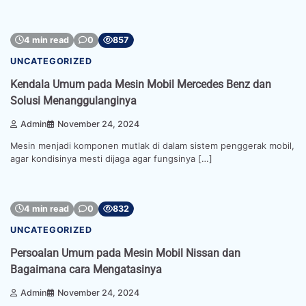
4 min read
0
857
UNCATEGORIZED
Kendala Umum pada Mesin Mobil Mercedes Benz dan
Solusi Menanggulanginya
Admin
November 24, 2024
Mesin menjadi komponen mutlak di dalam sistem penggerak mobil,
agar kondisinya mesti dijaga agar fungsinya […]
4 min read
0
832
UNCATEGORIZED
Persoalan Umum pada Mesin Mobil Nissan dan
Bagaimana cara Mengatasinya
Admin
November 24, 2024