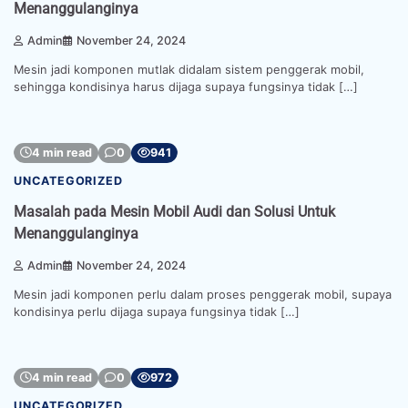
Menanggulanginya
Admin
November 24, 2024
Mesin jadi komponen mutlak didalam sistem penggerak mobil,
sehingga kondisinya harus dijaga supaya fungsinya tidak […]
4 min read
0
941
UNCATEGORIZED
Masalah pada Mesin Mobil Audi dan Solusi Untuk
Menanggulanginya
Admin
November 24, 2024
Mesin jadi komponen perlu dalam proses penggerak mobil, supaya
kondisinya perlu dijaga supaya fungsinya tidak […]
4 min read
0
972
UNCATEGORIZED