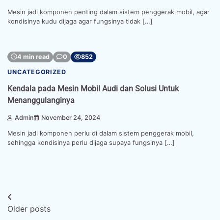
Mesin jadi komponen penting dalam sistem penggerak mobil, agar
kondisinya kudu dijaga agar fungsinya tidak […]
4 min read
0
852
UNCATEGORIZED
Kendala pada Mesin Mobil Audi dan Solusi Untuk
Menanggulanginya
Admin
November 24, 2024
Mesin jadi komponen perlu di dalam sistem penggerak mobil,
sehingga kondisinya perlu dijaga supaya fungsinya […]
Posts
Older posts
navigation