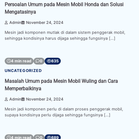
Persoalan Umum pada Mesin Mobil Honda dan Solusi
Mengatasinya
Admin
November 24, 2024
Mesin jadi komponen mutlak di dalam sistem penggerak mobil,
sehingga kondisinya harus dijaga sehingga fungsinya […]
4 min read
0
835
UNCATEGORIZED
Masalah Umum pada Mesin Mobil Wuling dan Cara
Memperbaikinya
Admin
November 24, 2024
Mesin jadi komponen perlu di dalam proses penggerak mobil,
supaya kondisinya perlu dijaga sehingga fungsinya […]
4 min read
0
889