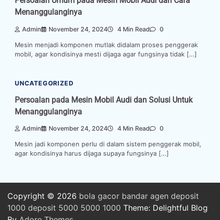
Persoalan Umum pada Mesin Mobil Audi dan Cara
Menanggulanginya
Admin
November 24, 2024
4 Min Read
0
Mesin menjadi komponen mutlak didalam proses penggerak
mobil, agar kondisinya mesti dijaga agar fungsinya tidak […]
UNCATEGORIZED
Persoalan pada Mesin Mobil Audi dan Solusi Untuk
Menanggulanginya
Admin
November 24, 2024
4 Min Read
0
Mesin jadi komponen perlu di dalam sistem penggerak mobil,
agar kondisinya harus dijaga supaya fungsinya […]
Copyright © 2026
bola
gacor
bandar
agen
deposit
1000
deposit 5000
5000
1000
Theme: Delightful Blog
By
Adore Themes
.