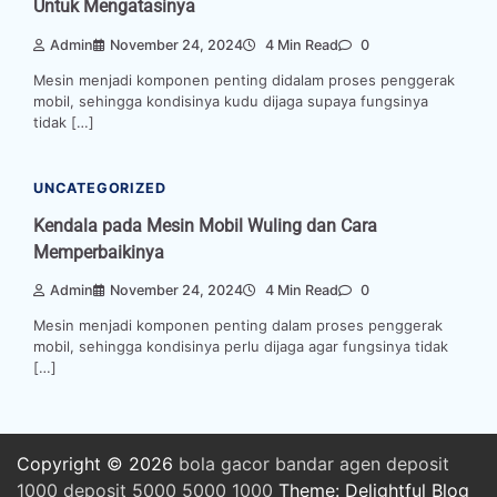
Untuk Mengatasinya
Admin
November 24, 2024
4 Min Read
0
Mesin menjadi komponen penting didalam proses penggerak
mobil, sehingga kondisinya kudu dijaga supaya fungsinya
tidak […]
UNCATEGORIZED
Kendala pada Mesin Mobil Wuling dan Cara
Memperbaikinya
Admin
November 24, 2024
4 Min Read
0
Mesin menjadi komponen penting dalam proses penggerak
mobil, sehingga kondisinya perlu dijaga agar fungsinya tidak
[…]
Copyright © 2026
bola
gacor
bandar
agen
deposit
1000
deposit 5000
5000
1000
Theme: Delightful Blog