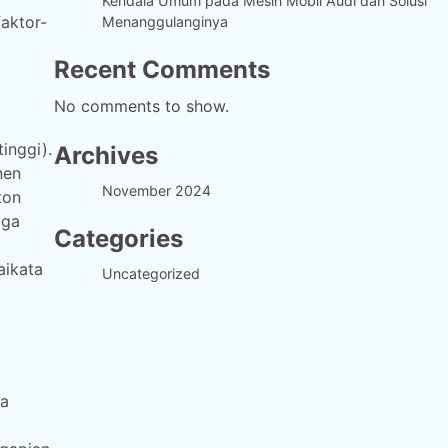
Kendala Umum pada Mesin Mobil Audi dan Solusi
aktor-
Menanggulanginya
Recent Comments
No comments to show.
inggi).
Archives
nen
November 2024
ton
aga
Categories
aikata
Uncategorized
ya