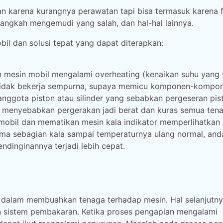
n karena kurangnya perawatan tapi bisa termasuk karena f
langkah mengemudi yang salah, dan hal-hal lainnya.
l dan solusi tepat yang dapat diterapkan:
an mesin mobil mengalami overheating (kenaikan suhu yang t
n tidak bekerja sempurna, supaya memicu komponen-kompo
nggota piston atau silinder yang sebabkan pergeseran pis
kut menyebabkan pergerakan jadi berat dan kuras semua ten
 mobil dan mematikan mesin kala indikator memperlihatkan
lama sebagian kala sampai temperaturnya ulang normal, and
dinginannya terjadi lebih cepat.
 dalam membuahkan tenaga terhadap mesin. Hal selanjutn
n sistem pembakaran. Ketika proses pengapian mengalami