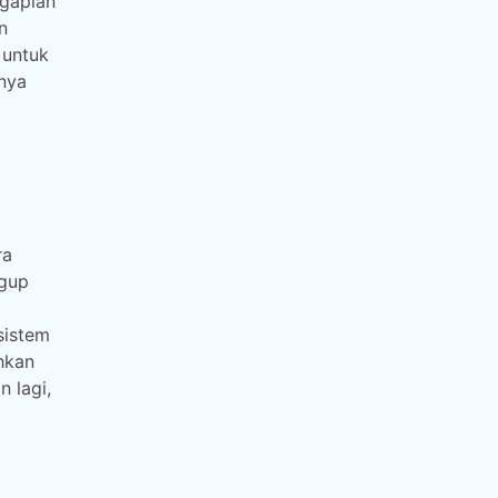
ngapian
n
 untuk
nya
ra
ggup
sistem
hkan
 lagi,