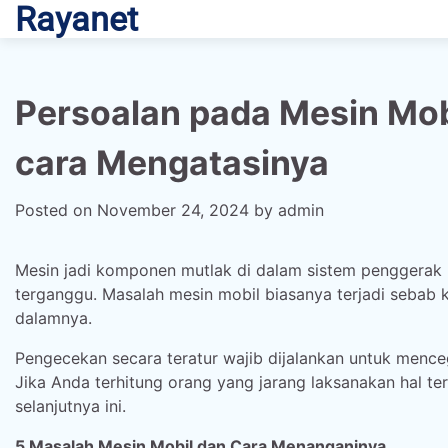
Rayanet
Skip
to
content
Persoalan pada Mesin Mob
cara Mengatasinya
Posted on
November 24, 2024
by
admin
Mesin jadi komponen mutlak di dalam sistem penggerak m
terganggu. Masalah mesin mobil biasanya terjadi seba
dalamnya.
Pengecekan secara teratur wajib dijalankan untuk men
Jika Anda terhitung orang yang jarang laksanakan hal te
selanjutnya ini.
5 Masalah Mesin Mobil dan Cara Menanganinya