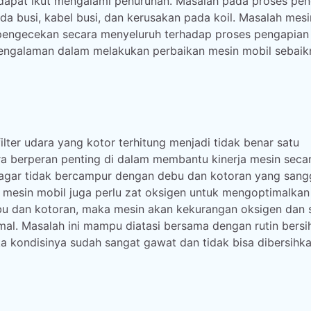
 dapat ikut mengalami penurunan. Masalah pada proses pe
a busi, kabel busi, dan kerusakan pada koil. Masalah mesi
n pengecekan secara menyeluruh terhadap proses pengapian
pengalaman dalam melakukan perbaikan mesin mobil sebaik
lter udara yang kotor terhitung menjadi tidak benar satu
a berperan penting di dalam membantu kinerja mesin seca
 agar tidak bercampur dengan debu dan kotoran yang san
mesin mobil juga perlu zat oksigen untuk mengoptimalkan
ebu dan kotoran, maka mesin akan kekurangan oksigen dan 
al. Masalah ini mampu diatasi bersama dengan rutin bersi
 kondisinya sudah sangat gawat dan tidak bisa dibersihkan