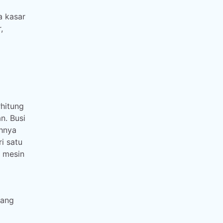
a kasar
,
rhitung
n. Busi
hnya
i satu
a mesin
yang