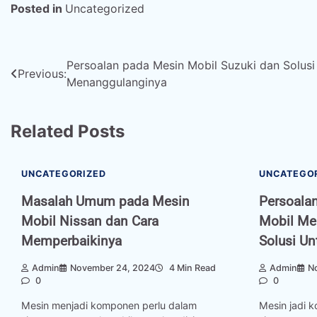
Posted in
Uncategorized
Post
Persoalan pada Mesin Mobil Suzuki dan Solusi
Previous:
Menanggulanginya
navigation
Related Posts
UNCATEGORIZED
UNCATEGO
Masalah Umum pada Mesin
Persoala
Mobil Nissan dan Cara
Mobil Me
Memperbaikinya
Solusi U
Admin
November 24, 2024
4 Min Read
Admin
N
0
0
Mesin menjadi komponen perlu dalam
Mesin jadi 