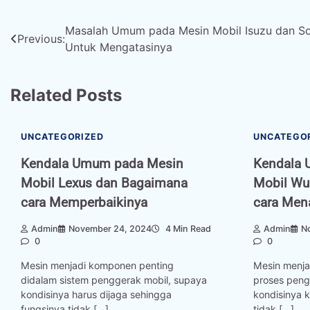
Post
Masalah Umum pada Mesin Mobil Isuzu dan So
Previous:
Untuk Mengatasinya
navigation
Related Posts
UNCATEGORIZED
UNCATEGO
Kendala Umum pada Mesin
Kendala 
Mobil Lexus dan Bagaimana
Mobil Wu
cara Memperbaikinya
cara Men
Admin
November 24, 2024
4 Min Read
Admin
N
0
0
Mesin menjadi komponen penting
Mesin menja
didalam sistem penggerak mobil, supaya
proses peng
kondisinya harus dijaga sehingga
kondisinya 
fungsinya tidak […]
tidak […]