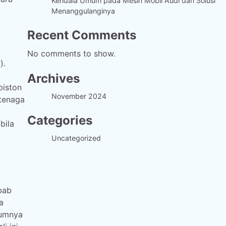
Kendala Umum pada Mesin Mobil Audi dan Solusi
Menanggulanginya
Recent Comments
No comments to show.
).
Archives
piston
November 2024
 tenaga
Categories
bila
Uncategorized
bab
a
mumnya