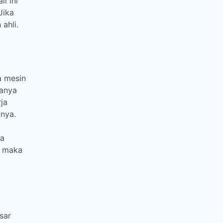
i ini
Jika
ahli.
a mesin
manya
ja
nya.
wa
, maka
sar