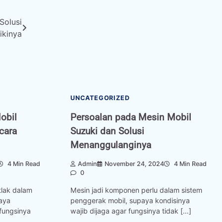
Solusi
kinya
UNCATEGORIZED
obil
Persoalan pada Mesin Mobil
cara
Suzuki dan Solusi
Menanggulanginya
4 Min Read
Admin
November 24, 2024
4 Min Read
0
lak dalam
Mesin jadi komponen perlu dalam sistem
aya
penggerak mobil, supaya kondisinya
 fungsinya
wajib dijaga agar fungsinya tidak […]