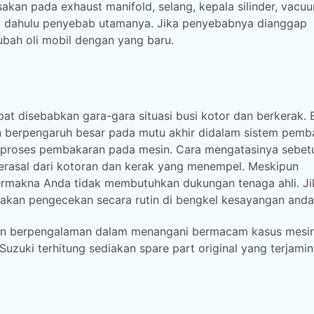
sakan pada exhaust manifold, selang, kepala silinder, vacu
a dahulu penyebab utamanya. Jika penyebabnya dianggap
ubah oli mobil dengan yang baru.
t disebabkan gara-gara situasi busi kotor dan berkerak. 
n berpengaruh besar pada mutu akhir didalam sistem pemb
proses pembakaran pada mesin. Cara mengatasinya sebet
rasal dari kotoran dan kerak yang menempel. Meskipun
ermakna Anda tidak membutuhkan dukungan tenaga ahli. Ji
akan pengecekan secara rutin di bengkel kesayangan anda
l dan berpengalaman dalam menangani bermacam kasus mesi
Suzuki terhitung sediakan spare part original yang terjamin