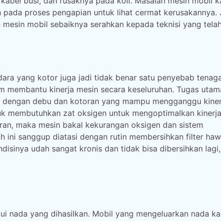
kabel busi, dan rusaknya pada koil. Masalah mesin mobil kal
h pada proses pengapian untuk lihat cermat kerusakannya. 
mesin mobil sebaiknya serahkan kepada teknisi yang telah 
udara yang kotor juga jadi tidak benar satu penyebab tenag
am membantu kinerja mesin secara keseluruhan. Tugas uta
a dengan debu dan kotoran yang mampu mengganggu kiner
uk membutuhkan zat oksigen untuk mengoptimalkan kinerja
oran, maka mesin bakal kekurangan oksigen dan sistem
 ini sanggup diatasi dengan rutin membersihkan filter ha
isinya udah sangat kronis dan tidak bisa dibersihkan lagi
ui nada yang dihasilkan. Mobil yang mengeluarkan nada ka