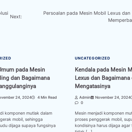
lusi
Persoalan pada Mesin Mobil Lexus dan 
Next:
Memperbai
RIZED
UNCATEGORIZED
Umum pada Mesin
Kendala pada Mesin M
ling dan Bagaimana
Lexus dan Bagaimana 
anggulanginya
Mengatasinya
ovember 24, 2024
4 Min Read
Admin
November 24, 2024
0
di komponen mutlak dalam
Mesin menjadi komponen mut
gerak mobil, sehingga
proses penggerak mobil, sup
kudu dijaga supaya fungsinya
kondisinya harus dijaga agar
tidak […]