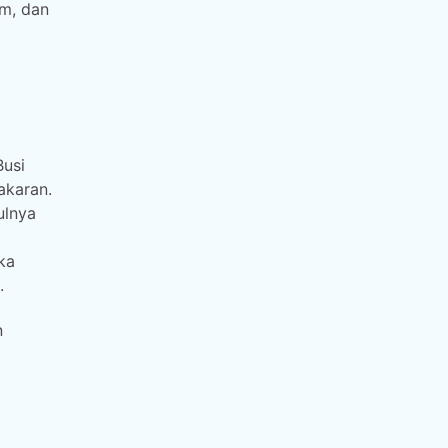
um, dan
Busi
akaran.
ulnya
ka
.
n