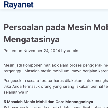
Rayanet
Skip
to
content
Persoalan pada Mesin Mob
Mengatasinya
Posted on
November 24, 2024
by
admin
Mesin jadi komponen mutlak dalam proses penggerak mob
terganggu. Masalah mesin mobil umumnya berjalan kar
Pengecekan secara teratur harus dilakukan untuk meng
Jika Anda termasuk orang yang jarang lakukan perihal te
selanjutnya ini.
5 Masalah Mesin Mobil dan Cara Menanganinya
Sebenarnya kasus pada mesin tidak cuma disebabkan k