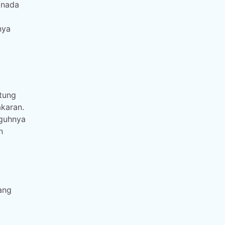
 nada
nya
tung
karan.
gguhnya
n
ang