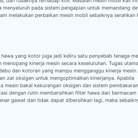
i, dan rusaknya terhadap koil. Masalah mesin mobil kali ini
ra menyeluruh pada sistem pengapian untuk memandang det
lam melakukan perbaikan mesin mobil sebaiknya serahkan
r hawa yang kotor juga jadi keliru satu penyebab tenaga me
am menopang kinerja mesin secara keseluruhan. Tugas utam
 debu dan kotoran yang mampu mengganggu kinerja mesin
n zat oksigen untuk mengoptimalkan kinerjanya. Apabila
ka mesin bakal kekurangan oksigen dan sistem pembakaran
atasi dengan rutin membersihkan filter hawa dari bermacam
nar gawat dan tidak dapat dibersihkan lagi, maka sebaikn