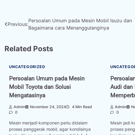
Post
Persoalan Umum pada Mesin Mobil Isuzu dan
Previous:
Bagaimana cara Menanggulanginya
navigation
Related Posts
UNCATEGORIZED
UNCATEGO
Persoalan Umum pada Mesin
Persoala
Mobil Toyota dan Solusi
Audi dan
Mengatasinya
Memperba
Admin
November 24, 2024
4 Min Read
Admin
N
0
0
Mesin menjadi komponen perlu didalam
Mesin jadi 
proses penggerak mobil, agar kondisinya
proses peng