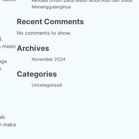
Kendala Umum pada Mesin Mobil Audi dan Solusi
Menanggulanginya
Recent Comments
No comments to show.
).
n mesin
Archives
November 2024
aga
n
Categories
Uncategorized
ab
an maka