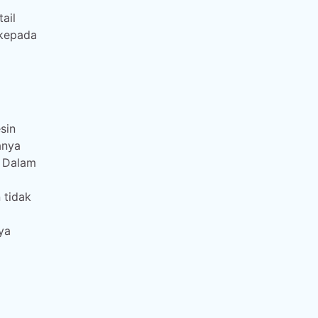
ail
 kepada
sin
anya
. Dalam
 tidak
ya