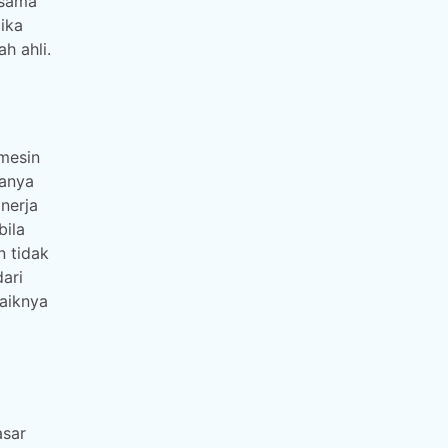
rsama
ika
h ahli.
 mesin
manya
nerja
bila
 tidak
dari
baiknya
asar