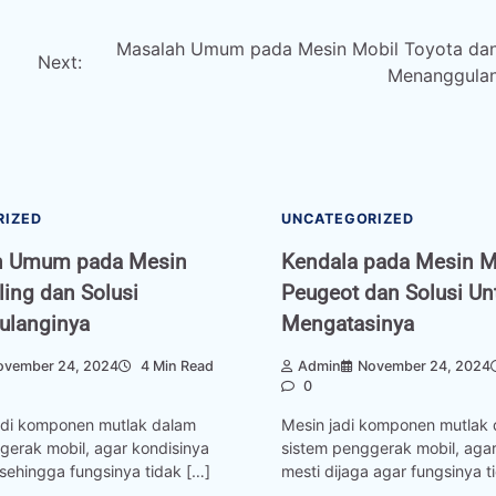
Masalah Umum pada Mesin Mobil Toyota da
Next:
Menanggulan
RIZED
UNCATEGORIZED
n Umum pada Mesin
Kendala pada Mesin M
ing dan Solusi
Peugeot dan Solusi Un
langinya
Mengatasinya
ovember 24, 2024
4 Min Read
Admin
November 24, 2024
0
di komponen mutlak dalam
Mesin jadi komponen mutlak
gerak mobil, agar kondisinya
sistem penggerak mobil, agar
 sehingga fungsinya tidak […]
mesti dijaga agar fungsinya t