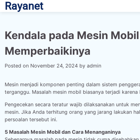
Rayanet
Skip
to
content
Kendala pada Mesin Mobil
Memperbaikinya
Posted on
November 24, 2024
by
admin
Mesin menjadi komponen penting dalam sistem penggerak 
terganggu. Masalah mesin mobil biasanya terjadi kare
Pengecekan secara teratur wajib dilaksanakan untuk m
mesin. Jika Anda terhitung orang yang jarang lakukan h
persoalan tersebut ini.
5 Masalah Mesin Mobil dan Cara Menanganinya
Sebenarnya masalah pada mesin tidak cuma disebabkan