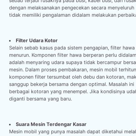
sebab terjadi rusaknya pada busi, kabel busi, dan rusak
dengan melaksanakan pengecekan secara menyeluruh pa
tidak memiliki pengalaman didalam melakukan perbaika
Filter Udara Kotor
Selain sebab kasus pada sistem pengapian, filter hawa
menurun. Komponen filter hawa berperan perlu didala
adalah menyaring udara supaya tidak bercampur ber
mesin. Dalam proses pembakaran, mesin mobil terhitun
komponen filter tersumbat oleh debu dan kotoran, ma
sanggup bekerja bersama dengan optimal. Masalah ini bi
berbagai kotoran yang menempel. Jika kondisinya udah 
diganti bersama yang baru.
Suara Mesin Terdengar Kasar
Mesin mobil yang punya masalah dapat diketahui melal