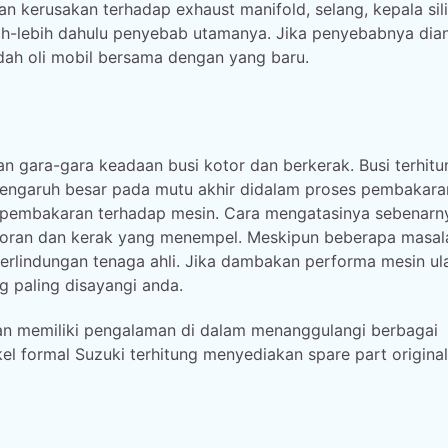
n kerusakan terhadap exhaust manifold, selang, kepala sili
bih-lebih dahulu penyebab utamanya. Jika penyebabnya di
ndah oli mobil bersama dengan yang baru.
 gara-gara keadaan busi kotor dan berkerak. Busi terhitu
engaruh besar pada mutu akhir didalam proses pembakaran
 pembakaran terhadap mesin. Cara mengatasinya sebenarn
oran dan kerak yang menempel. Meskipun beberapa masala
perlindungan tenaga ahli. Jika dambakan performa mesin ul
g paling disayangi anda.
 dan memiliki pengalaman di dalam menanggulangi berbagai
kel formal Suzuki terhitung menyediakan spare part origina