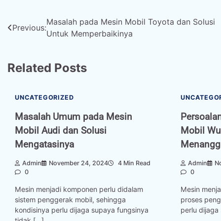
Post
Masalah pada Mesin Mobil Toyota dan Solusi
Previous:
Untuk Memperbaikinya
navigation
Related Posts
UNCATEGORIZED
UNCATEGO
Masalah Umum pada Mesin
Persoala
Mobil Audi dan Solusi
Mobil Wul
Mengatasinya
Menanggu
Admin
November 24, 2024
4 Min Read
Admin
N
0
0
Mesin menjadi komponen perlu didalam
Mesin menja
sistem penggerak mobil, sehingga
proses peng
kondisinya perlu dijaga supaya fungsinya
perlu dijaga
tidak […]