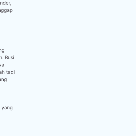
nder,
anggap
ng
. Busi
ya
h tadi
ang
l yang