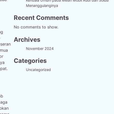
Kendala Umum pada Mesin Mobil Audi dan Solusi
Menanggulanginya
Recent Comments
No comments to show.
ng
-
Archives
eseran
November 2024
emua
or
Categories
nya
pat.
Uncategorized
ab
naga
abkan