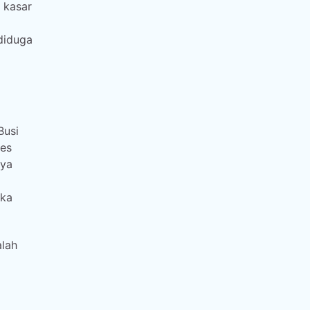
 kasar
diduga
Busi
ses
nya
ika
alah