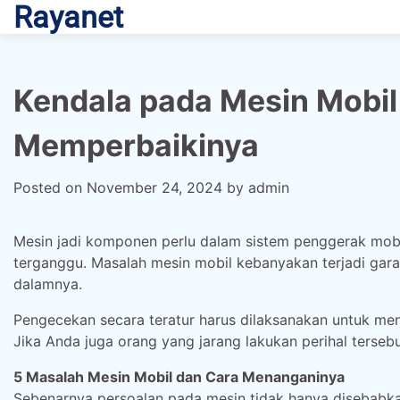
Rayanet
Skip
to
content
Kendala pada Mesin Mobil
Memperbaikinya
Posted on
November 24, 2024
by
admin
Mesin jadi komponen perlu dalam sistem penggerak mobil
terganggu. Masalah mesin mobil kebanyakan terjadi g
dalamnya.
Pengecekan secara teratur harus dilaksanakan untuk me
Jika Anda juga orang yang jarang lakukan perihal tersebu
5 Masalah Mesin Mobil dan Cara Menanganinya
Sebenarnya persoalan pada mesin tidak hanya disebabk