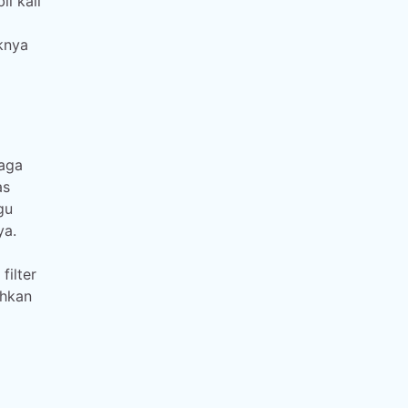
l kali
knya
naga
as
gu
ya.
filter
ihkan