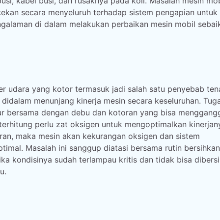
i, kabel busi, dan rusaknya pada koil. Masalah mesin mobi
cekan secara menyeluruh terhadap sistem pengapian untuk
ngalaman di dalam melakukan perbaikan mesin mobil sebai
ter udara yang kotor termasuk jadi salah satu penyebab te
 didalam menunjang kinerja mesin secara keseluruhan. Tug
ur bersama dengan debu dan kotoran yang bisa menggang
terhitung perlu zat oksigen untuk mengoptimalkan kinerjan
oran, maka mesin akan kekurangan oksigen dan sistem
al. Masalah ini sanggup diatasi bersama rutin bersihkan 
ka kondisinya sudah terlampau kritis dan tidak bisa dibers
u.