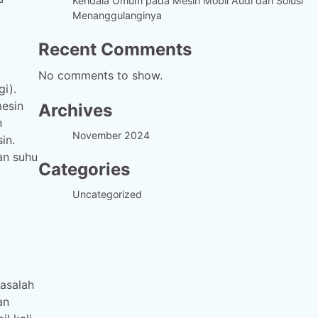
Kendala Umum pada Mesin Mobil Audi dan Solusi
.
Menanggulanginya
Recent Comments
No comments to show.
i).
esin
Archives
n
November 2024
in.
an suhu
Categories
Uncategorized
asalah
an