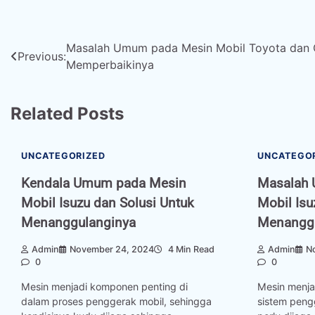
Post
Masalah Umum pada Mesin Mobil Toyota dan 
Previous:
Memperbaikinya
navigation
Related Posts
UNCATEGORIZED
UNCATEGO
Kendala Umum pada Mesin
Masalah
Mobil Isuzu dan Solusi Untuk
Mobil Isu
Menanggulanginya
Menanggu
Admin
November 24, 2024
4 Min Read
Admin
N
0
0
Mesin menjadi komponen penting di
Mesin menja
dalam proses penggerak mobil, sehingga
sistem peng