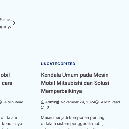
Solusi
nginya
UNCATEGORIZED
obil
Kendala Umum pada Mesin
 cara
Mobil Mitsubishi dan Solusi
Memperbaikinya
4 Min Read
Admin
November 24, 2024
4 Min Read
0
 di dalam
Mesin menjadi komponen penting
r kondisinya
didalam sistem penggerak mobil,