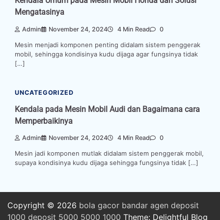
Kendala Umum pada Mesin Mobil Honda dan Solusi
Mengatasinya
Admin
November 24, 2024
4 Min Read
0
Mesin menjadi komponen penting didalam sistem penggerak
mobil, sehingga kondisinya kudu dijaga agar fungsinya tidak
[…]
UNCATEGORIZED
Kendala pada Mesin Mobil Audi dan Bagaimana cara
Memperbaikinya
Admin
November 24, 2024
4 Min Read
0
Mesin jadi komponen mutlak didalam sistem penggerak mobil,
supaya kondisinya kudu dijaga sehingga fungsinya tidak […]
Copyright © 2026
bola
gacor
bandar
agen
deposit
1000
deposit 5000
5000
1000
Theme: Delightful Blog