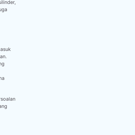
linder,
uga
masuk
an.
ng
ma
rsoalan
yang