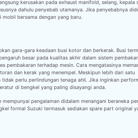
ngsung kerusakan pada exhaust manifold, selang, kepala si
hususnya dahulu penyebab utamanya. Jika penyebabnya did
li mobil bersama dengan yang baru.
kan gara-gara keadaan busi kotor dan berkerak. Busi ter
pengaruh besar pada kualitas akhir dalam sistem pembakar
oses pembakaran terhadap mesin. Cara mengatasinya mema
toran dan kerak yang menempel. Meskipun lebih dari satu
tidak perlu perlindungan tenaga ahli. Jika inginkan perfor
ratur di bengkel yang paling disayangi anda.
 dan mempunyai pengalaman didalam menangani beraneka pe
kel formal Suzuki termasuk sediakan spare part original 