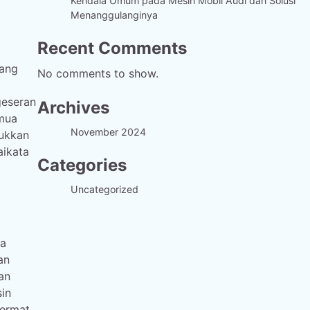
Kendala Umum pada Mesin Mobil Audi dan Solusi
Menanggulanginya
Recent Comments
yang
No comments to show.
geseran
Archives
emua
November 2024
jukkan
aikata
Categories
Uncategorized
ya
an
an
sin
cermat