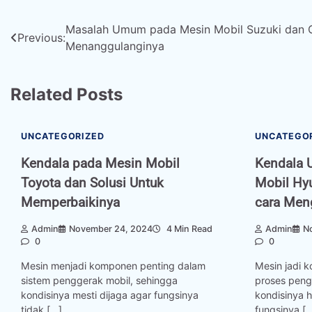
Post
Masalah Umum pada Mesin Mobil Suzuki dan 
Previous:
Menanggulanginya
navigation
Related Posts
UNCATEGORIZED
UNCATEGO
Kendala pada Mesin Mobil
Kendala 
Toyota dan Solusi Untuk
Mobil Hy
Memperbaikinya
cara Men
Admin
November 24, 2024
4 Min Read
Admin
N
0
0
Mesin menjadi komponen penting dalam
Mesin jadi 
sistem penggerak mobil, sehingga
proses peng
kondisinya mesti dijaga agar fungsinya
kondisinya h
tidak […]
fungsinya [