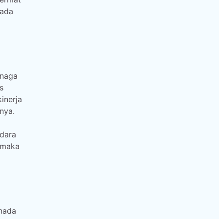
pada
enaga
s
inerja
nya.
udara
, maka
 nada