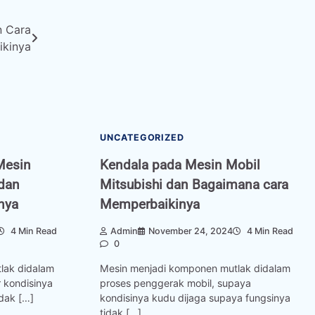
n Cara
kinya
UNCATEGORIZED
Mesin
Kendala pada Mesin Mobil
dan
Mitsubishi dan Bagaimana cara
nya
Memperbaikinya
4 Min Read
Admin
November 24, 2024
4 Min Read
0
lak didalam
Mesin menjadi komponen mutlak didalam
 kondisinya
proses penggerak mobil, supaya
idak […]
kondisinya kudu dijaga supaya fungsinya
tidak […]