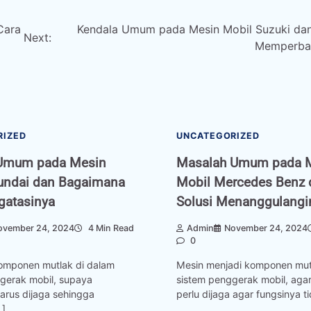
Cara
Kendala Umum pada Mesin Mobil Suzuki da
Next:
Memperbai
RIZED
UNCATEGORIZED
Umum pada Mesin
Masalah Umum pada 
undai dan Bagaimana
Mobil Mercedes Benz 
gatasinya
Solusi Menanggulangi
ovember 24, 2024
4 Min Read
Admin
November 24, 2024
0
komponen mutlak di dalam
Mesin menjadi komponen mut
gerak mobil, supaya
sistem penggerak mobil, agar
arus dijaga sehingga
perlu dijaga agar fungsinya t
…]