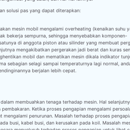
an solusi pas yang dapat diterapkan:
enakan mesin mobil mengalami overheating (kenaikan suhu 
 tidak bekerja sempurna, sehingga menyebabkan komponen-
atunya di anggota piston atau silinder yang membuat per
elanjutnya mengakibatkan pergerakan jadi berat dan kuras s
hentikan mobil dan mematikan mesin dikala indikator tun
lama sebagian selagi sampai temperaturnya lagi normal, and
dinginannya berjalan lebih cepat.
 dalam membuahkan tenaga terhadap mesin. Hal selanjutn
s pembakaran. Ketika proses pengapian mengalami persoal
ut mengalami penurunan. Masalah terhadap proses pengapi
da busi, kabel busi, dan kerusakan pada koil. Masalah me
 secara menyeluruh terhadap proses pengapian untuk lihat 