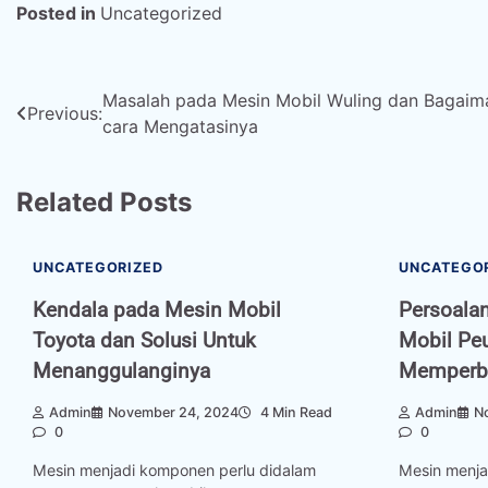
Posted in
Uncategorized
Post
Masalah pada Mesin Mobil Wuling dan Bagaim
Previous:
cara Mengatasinya
navigation
Related Posts
UNCATEGORIZED
UNCATEGO
Kendala pada Mesin Mobil
Persoala
Toyota dan Solusi Untuk
Mobil Peu
Menanggulanginya
Memperba
Admin
November 24, 2024
4 Min Read
Admin
N
0
0
Mesin menjadi komponen perlu didalam
Mesin menja