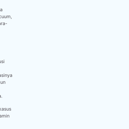
ra
acuum,
ara-
si
asinya
pun
.
kasus
jamin