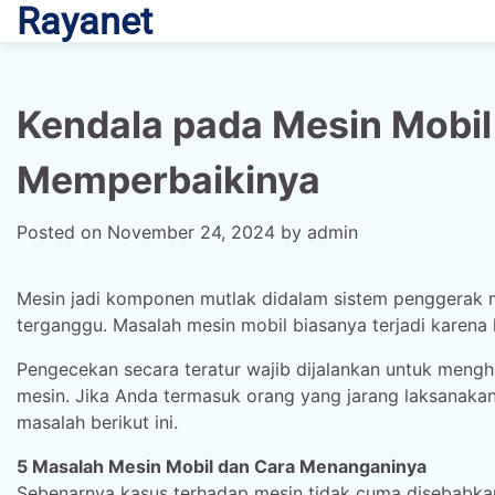
Rayanet
Skip
to
content
Kendala pada Mesin Mobil
Memperbaikinya
Posted on
November 24, 2024
by
admin
Mesin jadi komponen mutlak didalam sistem penggerak mo
terganggu. Masalah mesin mobil biasanya terjadi kare
Pengecekan secara teratur wajib dijalankan untuk meng
mesin. Jika Anda termasuk orang yang jarang laksanakan 
masalah berikut ini.
5 Masalah Mesin Mobil dan Cara Menanganinya
Sebenarnya kasus terhadap mesin tidak cuma disebabk