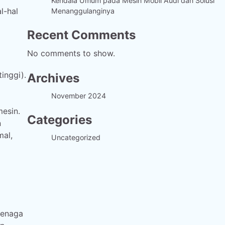
Kendala Umum pada Mesin Mobil Audi dan Solusi
l-hal
Menanggulanginya
Recent Comments
No comments to show.
inggi).
Archives
November 2024
mesin.
Categories
n
mal,
Uncategorized
tenaga