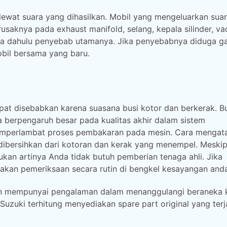
lewat suara yang dihasilkan. Mobil yang mengeluarkan sua
rusaknya pada exhaust manifold, selang, kepala silinder, v
ma dahulu penyebab utamanya. Jika penyebabnya diduga g
obil bersama yang baru.
t disebabkan karena suasana busi kotor dan berkerak. Bu
 berpengaruh besar pada kualitas akhir dalam sistem
mperlambat proses pembakaran pada mesin. Cara mengat
bersihkan dari kotoran dan kerak yang menempel. Meski
bukan artinya Anda tidak butuh pemberian tenaga ahli. Jika
kan pemeriksaan secara rutin di bengkel kesayangan anda
 dan mempunyai pengalaman dalam menanggulangi beraneka 
 Suzuki terhitung menyediakan spare part original yang ter