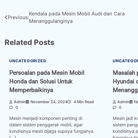
Post
Kendala pada Mesin Mobil Audi dan Cara
Previous:
Menanggulanginya
navigation
Related Posts
UNCATEGORIZED
UNCATEGO
Persoalan pada Mesin Mobil
Masalah 
Honda dan Solusi Untuk
Hyundai 
Memperbaikinya
Menanggu
Admin
November 24, 2024
4 Min Read
Admin
N
0
0
Mesin menjadi komponen penting di
Mesin jadi 
dalam sistem penggerak mobil, agar
sistem peng
kondisinya mesti dijaga supaya fungsinya
kondisinya p
[…]
fungsinya ti