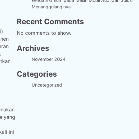
Kendala Umum pada Mesin Mobil Audi dan Solusi
Menanggulanginya
Recent Comments
).
No comments to show.
onen
eran
Archives
a
November 2024
atkan
Categories
Uncategorized
enakan
a yang
li ini