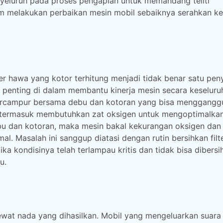
yeluruh pada proses pengapian untuk memandang teliti
m melakukan perbaikan mesin mobil sebaiknya serahkan k
ter hawa yang kotor terhitung menjadi tidak benar satu pe
 penting di dalam membantu kinerja mesin secara keseluru
bercampur bersama debu dan kotoran yang bisa menggangg
l termasuk membutuhkan zat oksigen untuk mengoptimalka
ebu dan kotoran, maka mesin bakal kekurangan oksigen dan
. Masalah ini sanggup diatasi dengan rutin bersihkan filt
a kondisinya telah terlampau kritis dan tidak bisa dibersi
u.
wat nada yang dihasilkan. Mobil yang mengeluarkan suara