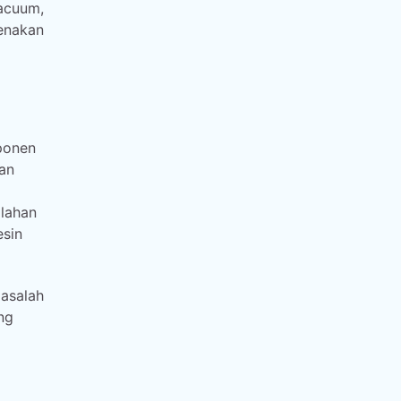
vacuum,
enakan
ponen
an
alahan
esin
masalah
ng