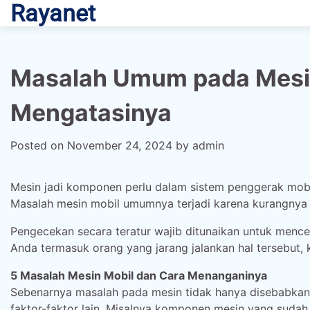
Rayanet
Skip
to
content
Masalah Umum pada Mesin
Mengatasinya
Posted on
November 24, 2024
by
admin
Mesin jadi komponen perlu dalam sistem penggerak mobil
Masalah mesin mobil umumnya terjadi karena kurangny
Pengecekan secara teratur wajib ditunaikan untuk menc
Anda termasuk orang yang jarang jalankan hal tersebut,
5 Masalah Mesin Mobil dan Cara Menanganinya
Sebenarnya masalah pada mesin tidak hanya disebabka
faktor-faktor lain. Misalnya komponen mesin yang sudah 