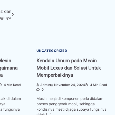
nz dan
nginya
UNCATEGORIZED
Mesin
Kendala Umum pada Mesin
agaimana
Mobil Lexus dan Solusi Untuk
ya
Memperbaikinya
4 Min Read
Admin
November 24, 2024
4 Min Read
0
lak di dalam
Mesin menjadi komponen perlu didalam
aya
proses penggerak mobil, sehingga
ya fungsinya
kondisinya mesti dijaga supaya fungsinya
tidak […]