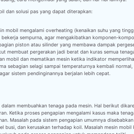
il dan solusi pas yang dapat diterapkan:
sin mobil mengalami overheating (kenaikan suhu yang tinggi
idak bekerja sempurna, agar mengakibatkan komponen-komp
 bagian piston atau silinder yang membawa dampak perges
erikut membuat pergerakan jadi berat dan kuras semua tenag
an mobil dan mematikan mesin ketika indikator memperlih
lama sebagian selagi sampai temperaturnya kembali normal,
ar sistem pendinginannya berjalan lebih cepat.
i dalam membuahkan tenaga pada mesin. Hal berikut dikar
ran. Ketika proses pengapian mengalami kasus maka tenag
runan. Masalah pada sistem pengapian umumnya disebabkan
 busi, dan kerusakan terhadap koil. Masalah mesin mobil ka