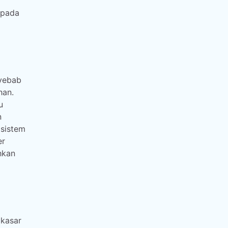
epada
nyebab
han.
u
n
 sistem
er
hkan
 kasar