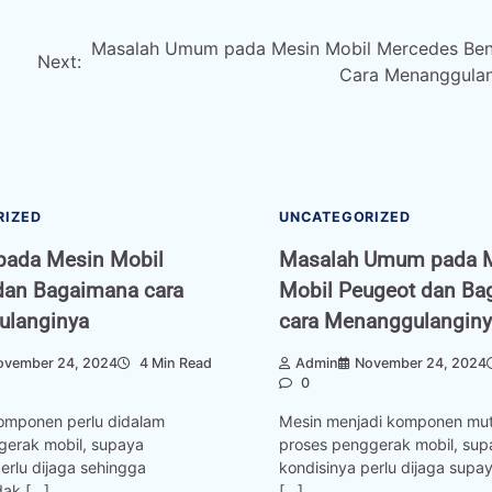
Masalah Umum pada Mesin Mobil Mercedes Be
Next:
Cara Menanggula
RIZED
UNCATEGORIZED
pada Mesin Mobil
Masalah Umum pada 
dan Bagaimana cara
Mobil Peugeot dan B
langinya
cara Menanggulangin
ovember 24, 2024
4 Min Read
Admin
November 24, 2024
0
komponen perlu didalam
Mesin menjadi komponen mut
gerak mobil, supaya
proses penggerak mobil, sup
erlu dijaga sehingga
kondisinya perlu dijaga supa
dak […]
[…]