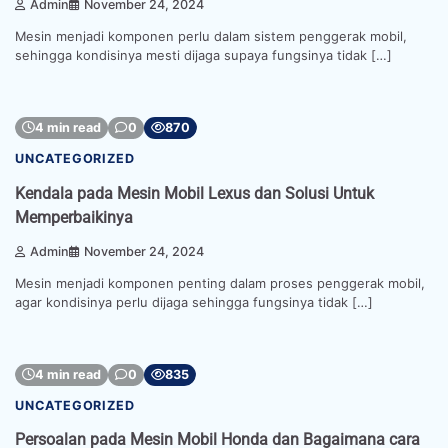
Admin
November 24, 2024
Mesin menjadi komponen perlu dalam sistem penggerak mobil,
sehingga kondisinya mesti dijaga supaya fungsinya tidak […]
4 min read
0
870
UNCATEGORIZED
Kendala pada Mesin Mobil Lexus dan Solusi Untuk
Memperbaikinya
Admin
November 24, 2024
Mesin menjadi komponen penting dalam proses penggerak mobil,
agar kondisinya perlu dijaga sehingga fungsinya tidak […]
4 min read
0
835
UNCATEGORIZED
Persoalan pada Mesin Mobil Honda dan Bagaimana cara