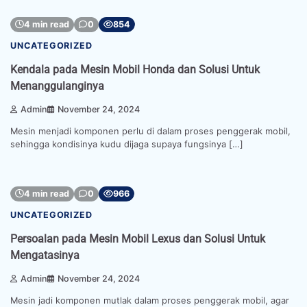
4 min read
0
854
UNCATEGORIZED
Kendala pada Mesin Mobil Honda dan Solusi Untuk
Menanggulanginya
Admin
November 24, 2024
Mesin menjadi komponen perlu di dalam proses penggerak mobil,
sehingga kondisinya kudu dijaga supaya fungsinya […]
4 min read
0
966
UNCATEGORIZED
Persoalan pada Mesin Mobil Lexus dan Solusi Untuk
Mengatasinya
Admin
November 24, 2024
Mesin jadi komponen mutlak dalam proses penggerak mobil, agar