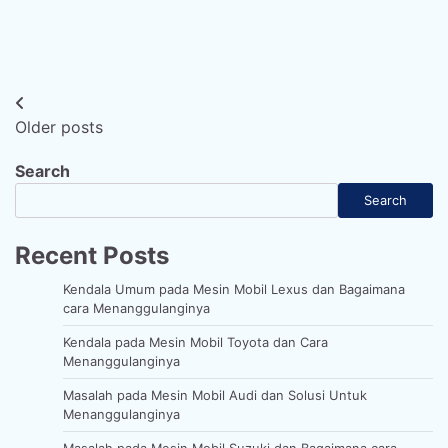
Posts
Older posts
navigation
Search
Search
Recent Posts
Kendala Umum pada Mesin Mobil Lexus dan Bagaimana
cara Menanggulanginya
Kendala pada Mesin Mobil Toyota dan Cara
Menanggulanginya
Masalah pada Mesin Mobil Audi dan Solusi Untuk
Menanggulanginya
Masalah pada Mesin Mobil Suzuki dan Bagaimana cara