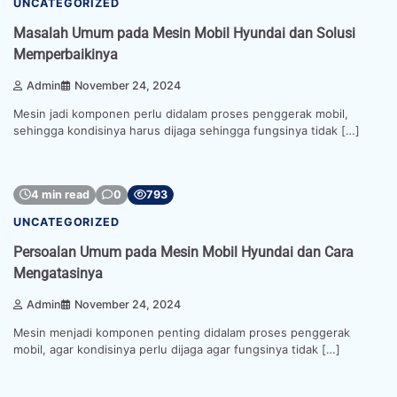
UNCATEGORIZED
Masalah Umum pada Mesin Mobil Hyundai dan Solusi
Memperbaikinya
Admin
November 24, 2024
Mesin jadi komponen perlu didalam proses penggerak mobil,
sehingga kondisinya harus dijaga sehingga fungsinya tidak […]
4 min read
0
793
UNCATEGORIZED
Persoalan Umum pada Mesin Mobil Hyundai dan Cara
Mengatasinya
Admin
November 24, 2024
Mesin menjadi komponen penting didalam proses penggerak
mobil, agar kondisinya perlu dijaga agar fungsinya tidak […]