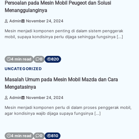
Persoalan pada Mesin Mobil Peugeot dan Solusi
Menanggulanginya
Admin
November 24, 2024
Mesin menjadi komponen penting di dalam sistem penggerak
mobil, supaya kondisinya perlu dijaga sehingga fungsinya […]
4 min read
0
820
UNCATEGORIZED
Masalah Umum pada Mesin Mobil Mazda dan Cara
Mengatasinya
Admin
November 24, 2024
Mesin menjadi komponen perlu di dalam proses penggerak mobil,
agar kondisinya wajib dijaga supaya fungsinya […]
4 min read
0
810