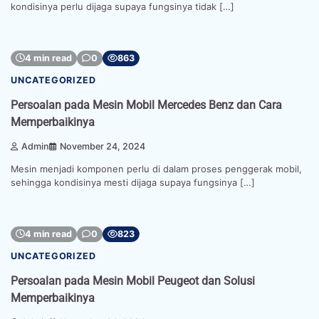
kondisinya perlu dijaga supaya fungsinya tidak […]
4 min read
0
863
UNCATEGORIZED
Persoalan pada Mesin Mobil Mercedes Benz dan Cara
Memperbaikinya
Admin
November 24, 2024
Mesin menjadi komponen perlu di dalam proses penggerak mobil,
sehingga kondisinya mesti dijaga supaya fungsinya […]
4 min read
0
823
UNCATEGORIZED
Persoalan pada Mesin Mobil Peugeot dan Solusi
Memperbaikinya