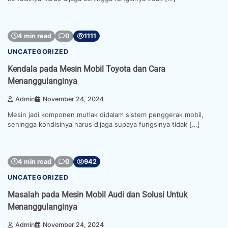
4 min read
0
1111
UNCATEGORIZED
Kendala pada Mesin Mobil Toyota dan Cara
Menanggulanginya
Admin
November 24, 2024
Mesin jadi komponen mutlak didalam sistem penggerak mobil,
sehingga kondisinya harus dijaga supaya fungsinya tidak […]
4 min read
0
942
UNCATEGORIZED
Masalah pada Mesin Mobil Audi dan Solusi Untuk
Menanggulanginya
Admin
November 24, 2024