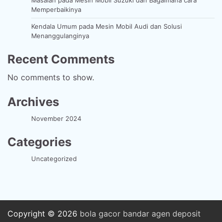
Memperbaikinya
Kendala Umum pada Mesin Mobil Audi dan Solusi
Menanggulanginya
Recent Comments
No comments to show.
Archives
November 2024
Categories
Uncategorized
Copyright © 2026
bola
gacor
bandar
agen
deposit