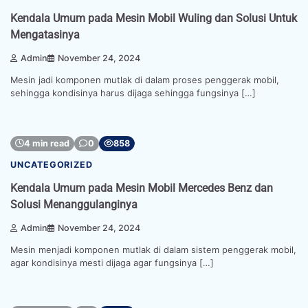
Kendala Umum pada Mesin Mobil Wuling dan Solusi Untuk
Mengatasinya
Admin
November 24, 2024
Mesin jadi komponen mutlak di dalam proses penggerak mobil,
sehingga kondisinya harus dijaga sehingga fungsinya […]
4 min read
0
858
UNCATEGORIZED
Kendala Umum pada Mesin Mobil Mercedes Benz dan
Solusi Menanggulanginya
Admin
November 24, 2024
Mesin menjadi komponen mutlak di dalam sistem penggerak mobil,
agar kondisinya mesti dijaga agar fungsinya […]