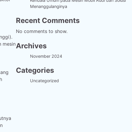
Kendala Umum pada Mesin Mobil Audi dan Solusi
Menanggulanginya
Recent Comments
No comments to show.
nggi).
n mesin
Archives
November 2024
Categories
lang
h
Uncategorized
utnya
an