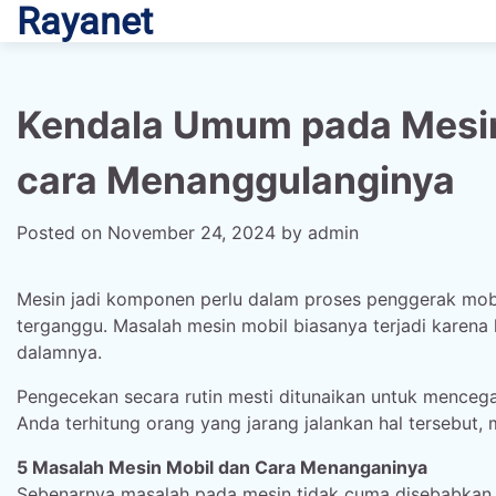
Rayanet
Skip
to
content
Kendala Umum pada Mesin
cara Menanggulanginya
Posted on
November 24, 2024
by
admin
Mesin jadi komponen perlu dalam proses penggerak mobil
terganggu. Masalah mesin mobil biasanya terjadi kare
dalamnya.
Pengecekan secara rutin mesti ditunaikan untuk mence
Anda terhitung orang yang jarang jalankan hal tersebut,
5 Masalah Mesin Mobil dan Cara Menanganinya
Sebenarnya masalah pada mesin tidak cuma disebabkan s