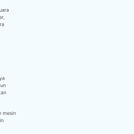
uara
r,
ra
ya
pun
kan
h mesin
in