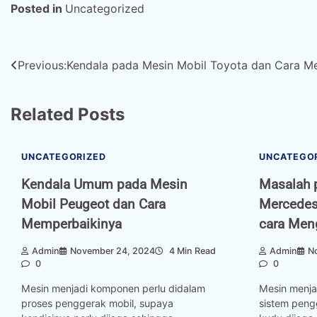
Posted in
Uncategorized
Post
Previous:
Kendala pada Mesin Mobil Toyota dan Cara M
navigation
Related Posts
UNCATEGORIZED
UNCATEGO
Kendala Umum pada Mesin
Masalah 
Mobil Peugeot dan Cara
Mercedes
Memperbaikinya
cara Men
Admin
November 24, 2024
4 Min Read
Admin
N
0
0
Mesin menjadi komponen perlu didalam
Mesin menja
proses penggerak mobil, supaya
sistem peng