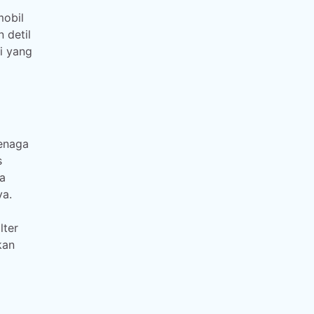
mobil
 detil
i yang
tenaga
s
a
ya.
lter
kan