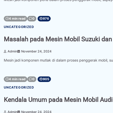
4 min read
0
976
UNCATEGORIZED
Masalah pada Mesin Mobil Suzuki da
Admin
November 24, 2024
Mesin jadi komponen mutlak di dalam proses penggerak mobil, su
4 min read
0
905
UNCATEGORIZED
Kendala Umum pada Mesin Mobil Audi
Admin
November 24, 2024