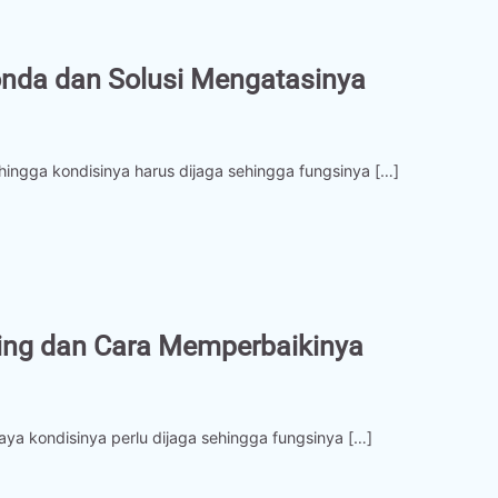
nda dan Solusi Mengatasinya
hingga kondisinya harus dijaga sehingga fungsinya […]
ng dan Cara Memperbaikinya
ya kondisinya perlu dijaga sehingga fungsinya […]