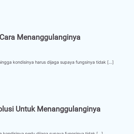
 Cara Menanggulanginya
ingga kondisinya harus dijaga supaya fungsinya tidak […]
olusi Untuk Menanggulanginya
 kondisinya perlu dijaga supaya fungsinya tidak […]