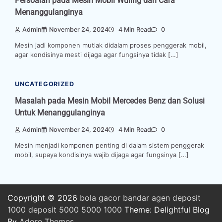
Persoalan pada Mesin Mobil Wuling dan Cara
Menanggulanginya
Admin
November 24, 2024
4 Min Read
0
Mesin jadi komponen mutlak didalam proses penggerak mobil,
agar kondisinya mesti dijaga agar fungsinya tidak […]
UNCATEGORIZED
Masalah pada Mesin Mobil Mercedes Benz dan Solusi
Untuk Menanggulanginya
Admin
November 24, 2024
4 Min Read
0
Mesin menjadi komponen penting di dalam sistem penggerak
mobil, supaya kondisinya wajib dijaga agar fungsinya […]
Copyright © 2026
bola
gacor
bandar
agen
deposit
1000
deposit 5000
5000
1000
Theme: Delightful Blog
By
Adore Themes
.