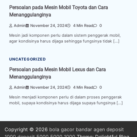
Persoalan pada Mesin Mobil Toyota dan Cara
Menanggulanginya
Admin
November 24, 2024
4 Min Read
0
Mesin jadi komponen perlu dalam sistem penggerak mobil,
agar kondisinya harus dijaga sehingga fungsinya tidak […]
UNCATEGORIZED
Persoalan pada Mesin Mobil Lexus dan Cara
Menanggulanginya
Admin
November 24, 2024
4 Min Read
0
Mesin menjadi komponen perlu di dalam proses penggerak
mobil, supaya kondisinya harus dijaga supaya fungsinya […]
Copyright © 2026
bola
gacor
bandar
agen
deposit
1000
deposit 5000
5000
1000
Theme: Delightful Blog