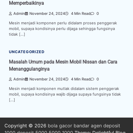
Memperbaikinya
Admin
November 24, 2024
4 Min Read
0
Mesin menjadi komponen perlu didalam proses penggerak
mobil, supaya kondisinya perlu dijaga sehingga fungsinya
tidak […]
UNCATEGORIZED
Masalah Umum pada Mesin Mobil Nissan dan Cara
Menanggulanginya
Admin
November 24, 2024
4 Min Read
0
Mesin menjadi komponen mutlak didalam sistem penggerak
mobil, supaya kondisinya wajib dijaga supaya fungsinya tidak
[…]
Copyright © 2026
bola
gacor
bandar
agen
deposit
1000
deposit 5000
5000
1000
Theme: Delightful Blog