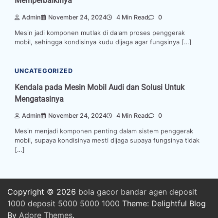
Memperbaikinya
Admin
November 24, 2024
4 Min Read
0
Mesin jadi komponen mutlak di dalam proses penggerak
mobil, sehingga kondisinya kudu dijaga agar fungsinya […]
UNCATEGORIZED
Kendala pada Mesin Mobil Audi dan Solusi Untuk
Mengatasinya
Admin
November 24, 2024
4 Min Read
0
Mesin menjadi komponen penting dalam sistem penggerak
mobil, supaya kondisinya mesti dijaga supaya fungsinya tidak
[…]
Copyright © 2026
bola
gacor
bandar
agen
deposit
1000
deposit 5000
5000
1000
Theme: Delightful Blog
By
Adore Themes
.